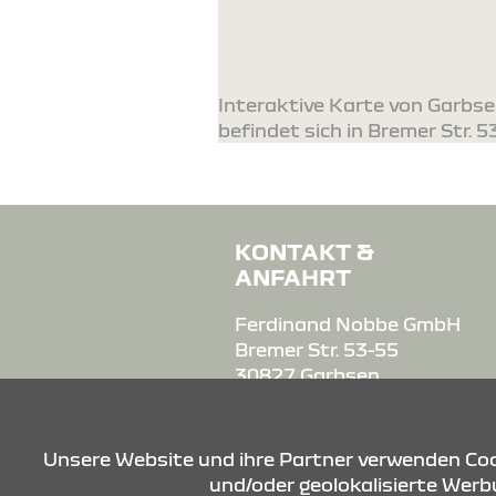
Interaktive Karte von Garbs
befindet sich in Bremer Str. 5
KONTAKT &
ANFAHRT
Ferdinand Nobbe GmbH
Bremer Str. 53-55
30827 Garbsen
Tel.: 05131 705828
Unsere Website und ihre Partner verwenden Cook
E-Mail:
info-
und/oder geolokalisierte Werbu
garbsen@nobbe-