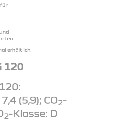
für
 und
ahrten
l erhältlich.
G 120
120:
,4 (5,9); CO
-
2
O
-Klasse: D
2