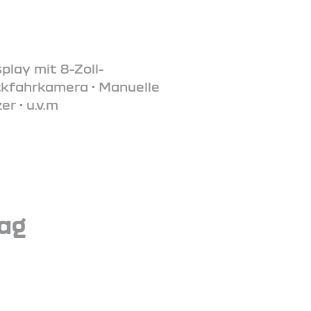
play mit 8-Zoll-
ckfahrkamera • Manuelle
r • u.v.m
tag