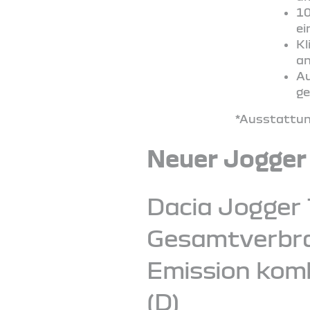
10
ei
Kl
an
Au
ge
*Ausstattung
Neuer Jogger
Dacia Jogger 
Gesamtverbrau
Emission komb
(D)