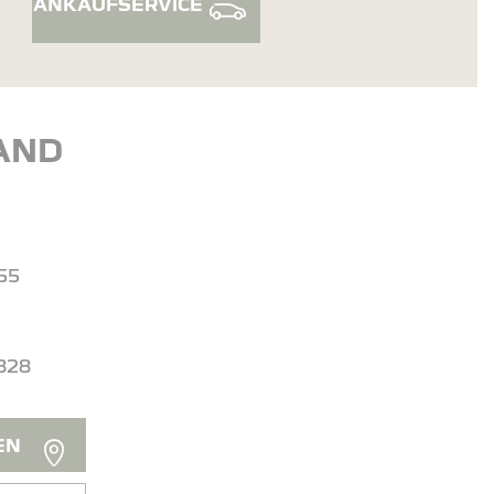
ANKAUFSERVICE
AND
-55
n
5828
EN