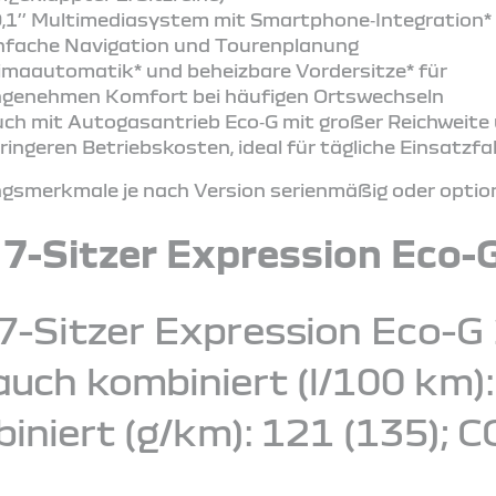
,1’’ Multimediasystem mit Smartphone‑Integration* 
nfache Navigation und Tourenplanung
imaautomatik* und beheizbare Vordersitze* für
genehmen Komfort bei häufigen Ortswechseln
ch mit Autogasantrieb Eco‑G mit großer Reichweite
ringeren Betriebskosten, ideal für tägliche Einsatzf
smerkmale je nach Version serienmäßig oder optiona
 7-Sitzer Expression Eco-
7-Sitzer Expression Eco-G 
ch kombiniert (l/100 km): 7
iniert (g/km): 121 (135); C