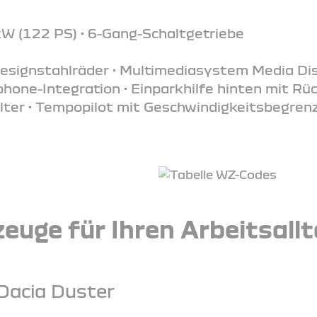
kW (122 PS) • 6-Gang-Schaltgetriebe
Designstahlräder • Multimediasystem Media Dis
one-Integration • Einparkhilfe hinten mit Rü
lter • Tempopilot mit Geschwindigkeitsbegrenze
euge für Ihren Arbeitsall
Dacia Duster